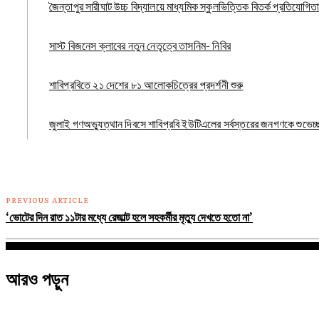
জৈন্তাপুর সারীঘাট উচ্চ বিদ্যালয়ে মাধ্যমিক স্কুলভিত্তিক বিতর্ক প্রতিযোগিতা
সাস্ট বিজনেস ক্লাবের নতুন নেতৃত্বে তাসনিম- নিবির
শাবিপ্রবিতে ২১ দেশের ৮১ আলোকচিত্রের প্রদর্শনী শুরু
জুলাই গণঅভ্যুত্থান দিবসে শাবিপ্রবি ইউটিএলের সর্বস্তরের জনগণকে শুভেচ্
PREVIOUS ARTICLE
‘ভোটের দিন রাত ১১টার মধ্যে রেজাল্ট হলে সহকর্মীর মৃত্যু দেখতে হতো না’
আরও পড়ুন