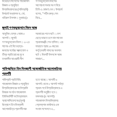
দিয়েছেন সিলেটের শাহজালাল
গণঅভ্যুত্থান দিবসের
বিজ্ঞান ও প্রযুক্তি
আলোচনা সভায় অংশ নিয়ে
বিশ্ববিদ্যালয়ের (শাবিপ্রবি)
তিনি এ ঘোষণা দেন। উপাচার্য
উপাচার্য অধ্যাপক ড. মো.
বলেন, ‌“শহীদ রুদ্র সেন
খাইরুল ইসলাম। বুধবার (৫
নিয়ে...
জুলাই গণঅভ্যুত্থান দিবস আজ
আধুনিক ডেস্ক ::আজ ৫
সরকারের পতন ঘটে। দেশ
আগস্ট। জুলাই
ছেড়ে ভারতে চলে যান সাবেক
গণঅভ্যুত্থান দিবস। ২০২৪
প্রধানমন্ত্রী শেখ হাসিনা। এর
সালের এই দিনে ছাত্র-
মাধ্যমে প্রায় ১৬ বছরের
জনতার সর্বোচ্চ আত্মত্যাগ ও
কর্তৃত্ববাদী শাসনের অবসান
তীব্র প্রতিরোধের মুখে
ঘটে। দিবসটি উপলক্ষে আজ
তৎকালীন আওয়ামী লীগ
সাধারণ...
শাবিপ্রবিতে তিন দিনব্যাপী আন্তর্জাতিক আলোকচিত্র
প্রদর্শনী
শাবিপ্রবি প্রতিনিধি:
হতে যাচ্ছে। আগামী ৬
শাহজালাল বিজ্ঞান ও প্রযুক্তি
আগস্ট থেকে ৮ আগস্ট পর্যন্ত
বিশ্ববিদ্যালয়ের ফটোগ্রাফি
প্রথম পর্বে বিশ্ববিদ্যালয়ে এ
বিষয়ক সংগঠন শাহজালাল
প্রদর্শনী অনুষ্ঠিত হবে।
ইউনিভার্সিটি ফটোগ্রাফারস
মঙ্গলবার (৪ আগস্ট)
অ্যাসোসিয়েশনের (সুপা)
শাহজালাল বিশ্ববিদ্যালয়
উদ্যোগে তিন দিনব্যাপী
প্রেসক্লাব কার্যালয়ে এক
আলোকচিত্র প্রদর্শনী শুরু
সংবাদ সম্মেলনে এ...