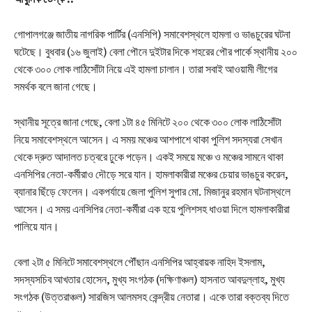
গোপালগঞ্জে জাতীয় নাগরিক পার্টির (এনসিপি) সমাবেশস্থলে হামলা ও ভাঙচুরের ঘটনা
ঘটেছে। বুধবার (১৬ জুলাই) বেলা পৌনে দুইটার দিকে শহরের পৌর পার্কে স্থানীয় ২০০
থেকে ৩০০ লোক লাঠিসোঁটা নিয়ে এই হামলা চালান। তারা সবাই আওয়ামী লীগের
সমর্থক বলে জানা গেছে।
স্থানীয় সূত্রে জানা গেছে, বেলা ১টা ৪৫ মিনিটে ২০০ থেকে ৩০০ লোক লাঠিসোঁটা
নিয়ে সমাবেশস্থলে আসেন। এ সময় মঞ্চের আশপাশে থাকা পুলিশ সদস্যরা সেখান
থেকে দ্রুত আদালত চত্বরে ঢুকে পড়েন। একই সময়ে মঞ্চে ও মঞ্চের সামনে থাকা
এনসিপির নেতা-কর্মীরাও দৌড়ে সরে যান। হামলাকারীরা মঞ্চের চেয়ার ভাঙচুর করেন,
ব্যানার ছিঁড়ে ফেলেন। একপর্যায়ে জেলা পুলিশ সুপার মো. মিজানুর রহমান ঘটনাস্থলে
আসেন। এ সময় এনসিপির নেতা-কর্মীরা এক হয়ে পুলিশসহ ধাওয়া দিলে হামলাকারীরা
পালিয়ে যান।
বেলা ২টা ৫ মিনিটে সমাবেশস্থলে পৌঁছান এনসিপির আহ্বায়ক নাহিদ ইসলাম,
সদস্যসচিব আখতার হোসেন, মুখ্য সংগঠক (দক্ষিণাঞ্চল) হাসনাত আবদুল্লাহ, মুখ্য
সংগঠক (উত্তরাঞ্চল) সারজিস আলমসহ কেন্দ্রীয় নেতারা। একে তারা বক্তব্য দিতে