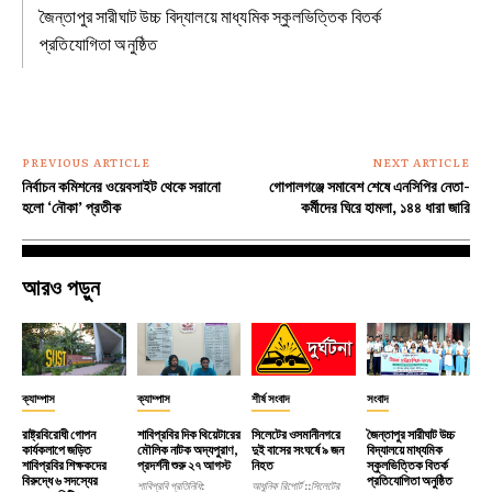
জৈন্তাপুর সারীঘাট উচ্চ বিদ্যালয়ে মাধ্যমিক স্কুলভিত্তিক বিতর্ক
প্রতিযোগিতা অনুষ্ঠিত
PREVIOUS ARTICLE
NEXT ARTICLE
নির্বাচন কমিশনের ওয়েবসাইট থেকে সরানো
গোপালগঞ্জে সমাবেশ শেষে এনসিপির নেতা-
হলো ‘নৌকা’ প্রতীক
কর্মীদের ঘিরে হামলা, ১৪৪ ধারা জারি
আরও পড়ুন
ক্যাম্পাস
ক্যাম্পাস
শীর্ষ সংবাদ
সংবাদ
রাষ্ট্রবিরোধী গোপন
শাবিপ্রবির দিক থিয়েটারের
সিলেটের ওসমানীনগরে
জৈন্তাপুর সারীঘাট উচ্চ
কার্যকলাপে জড়িত
মৌলিক নাটক অদ্যপুরাণ,
দুই বাসের সংঘর্ষে ৯ জন
বিদ্যালয়ে মাধ্যমিক
শাবিপ্রবির শিক্ষকদের
প্রদর্শনী শুরু ২৭ আগস্ট
নিহত
স্কুলভিত্তিক বিতর্ক
বিরুদ্ধে ৬ সদস্যের
প্রতিযোগিতা অনুষ্ঠিত
শাবিপ্রবি প্রতিনিধি:
আধুনিক রিপোর্ট ::সিলেটের