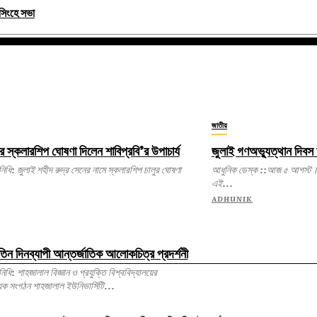
নসিংহে সভা
জাতীয়
র স্কলারশিপ ঘোষণা দিলেন শাবিপ্রবি’র উপাচার্য
জুলাই গণঅভ্যুত্থান দিব
লারশিপ চালুর ঘোষণা
আধুনিক ডেস্ক ::আজ ৫ আগস্ট। 
এই...
ADHUNIK
 তিন দিনব্যাপী আন্তর্জাতিক আলোকচিত্র প্রদর্শনী
ি বিশ্ববিদ্যালয়ের
য়ক সংগঠন শাহজালাল ইউনিভার্সিটি...