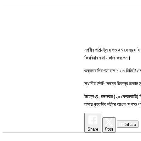
FACEBOOK
X
PINTEREST
WHATSAP
নগরীর পাঠানটুলায় গত ২০ ফেব্রুয়ারি
কিবরিয়ার বাসায় কাজ করতেন।
শুক্রবার দিবাগত রাত ১.৩০ মিনিটে ও
স্থানীয় ইউপি সদস্য জিল্লুর রহমান ম
উল্লেখ্য, মঙ্গলবার (২০ ফেব্রুয়ারি) 
বাসার গৃহকর্মীর শরীরে আগুন দেখতে প
Share
Share
Post