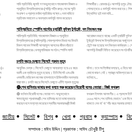
শাবি প্রতিনিধি: জুলাই গণঅভ্যুত্থানে শাহজালাল বিজ্ঞান ও
শিক্ষার্থীরা। রোববার (৩ আগস্ট) দুপুর ১টায় বিশ্ববিদ্যালয়ের
প্রযুক্তি বিশ্ববিদ্যালয়ের (শাবি) শহীদ রুদ্র সেনের স্মৃতি
গোলচত্বরে এ কর্মসূচি পালন করা হয়। শিক্ষার্থীদের
সংরক্ষণ ও প্রাপ্য মর্যাদা প্রতিষ্ঠার লক্ষ্যে ২ দফা দাবিতে
উত্থাপিত দুই দফা দাবি...
প্রতিবাদ সমাবেশ ও অবস্থান কর্মসূচি পালন করেছেন
শাবিপ্রবিতে স্পোর্টস সাস্টের চ্যারিটি ফুটবল টুর্নামেন্ট, দল নিবন্ধন শুরু
শাবিপ্রবি প্রতিনিধি: শাহজালাল বিজ্ঞান ও প্রযুক্তি
আয়োজন করতে যাচ্ছে একটি চ্যারিটি ফুটবল টুর্নামেন্ট।
বিশ্ববিদ্যালয়ের (শাবিপ্রবি) লোকপ্রশাসন বিভাগের কিডনি
টুর্নামেন্ট উপলক্ষে বিশ্ববিদ্যালয়ের অর্জুণতলায় সংগঠনটির
বিকল সাবেক শিক্ষার্থী আশরাফুল আলমের জীবন বাঁচাতে
টেন্টে শুরু হয়েছে দল নিবন্ধন কার্যক্রম। সোমবার (৩
বিশ্ববিদ্যালয়ের খেলাধুলাবিষয়ক সংগঠন স্পোর্টস সাস্ট
আগস্ট) বিষয়টি নিশ্চিত করেছেন সংগঠনটির
চলতি বছরে ডেঙ্গুতে সিলেটে প্রথম মৃত্যু
আধুনিক ডেস্ক :: সিলেটে ডেঙ্গুতে আক্রান্ত হয়ে ৫৪ বছর
ঘটনা। তবে সংশ্লিষ্টরা বলছেন, এ নিয়ে আতঙ্কিত হওয়ার
বয়সী এক ব্যক্তির মৃত্যু হয়েছে। তিনি সিলেট এমএজি
কোনো কারণ নেই। স্বাস্থ্য অধিদপ্তরের তথ্য অনুযায়ী,
ওসমানী মেডিকেল কলেজ হাসপাতালে চিকিৎসাধীন অবস্থায়
বর্তমানে...
মারা যান। চলতি বছরে সিলেটে ডেঙ্গুতে এটিই প্রথম মৃত্যুর
🔴শেখ হাসিনার ভাষায় কথা বলতে শুরু করেছেন বিরোধী দলের নেতারা : মির্জা ফখরুল
🔴 বর্তমান বিরোধী দলের নেতারা গণ-অভ্যুত্থানে
ফখরুল ইসলাম আলমগীর। এ প্রসঙ্গে তিনি বলেন, ১৯৯১ ও
ক্ষমতাচ্যুত প্রধানমন্ত্রী শেখ হাসিনার মতো ভাষা ব্যবহার
১৯৯৬ সালে শেখ হাসিনা যেভাবে ‘এক দিনের জন্যও শান্তিতে
করছেন বলে মন্তব্য করেছেন স্থানীয় সরকারমন্ত্রী মির্জা
থাকতে দেব না’ বা ‘পাঁচ বছর সরকার চালাতে
জাতীয়
সিলেট
বিশ্ব
খেলা
প্রবাস
ক্যাম্পাস
বি
সম্পাদক : মঈন উদ্দিন | প্রকাশক : সাঈদ চৌধুরী টিপু