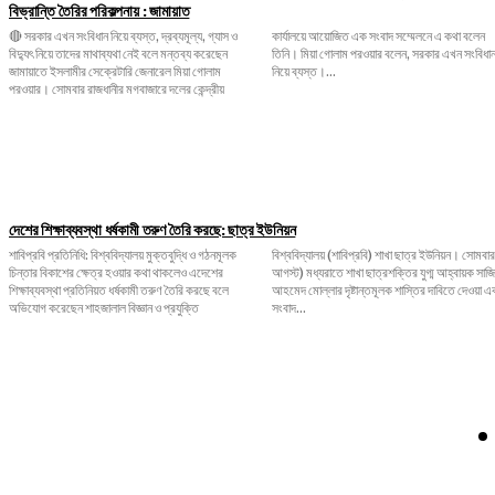
বিভ্রান্তি তৈরির পরিকল্পনায় : জামায়াত
🔴 সরকার এখন সংবিধান নিয়ে ব্যস্ত, দ্রব্যমূল্য, গ্যাস ও
কার্যালয়ে আয়োজিত এক সংবাদ সম্মেলনে এ কথা বলেন
বিদ্যুৎ নিয়ে তাদের মাথাব্যথা নেই বলে মন্তব্য করেছেন
তিনি। মিয়া গোলাম পরওয়ার বলেন, সরকার এখন সংবিধান
জামায়াতে ইসলামীর সেক্রেটারি জেনারেল মিয়া গোলাম
নিয়ে ব্যস্ত।...
পরওয়ার। সোমবার রাজধানীর মগবাজারে দলের কেন্দ্রীয়
দেশের শিক্ষাব্যবস্থা ধর্ষকামী তরুণ তৈরি করছে: ছাত্র ইউনিয়ন
শাবিপ্রবি প্রতিনিধি: বিশ্ববিদ্যালয় মুক্তবুদ্ধি ও গঠনমূলক
বিশ্ববিদ্যালয় (শাবিপ্রবি) শাখা ছাত্র ইউনিয়ন। সোমবার (৩
চিন্তার বিকাশের ক্ষেত্র হওয়ার কথা থাকলেও এদেশের
আগস্ট) মধ্যরাতে শাখা ছাত্রশক্তির যুগ্ম আহ্বায়ক সাজিদ
শিক্ষাব্যবস্থা প্রতিনিয়ত ধর্ষকামী তরুণ তৈরি করছে বলে
আহমেদ মোল্লার দৃষ্টান্তমূলক শাস্তির দাবিতে দেওয়া এক
অভিযোগ করেছেন শাহজালাল বিজ্ঞান ও প্রযুক্তি
সংবাদ...