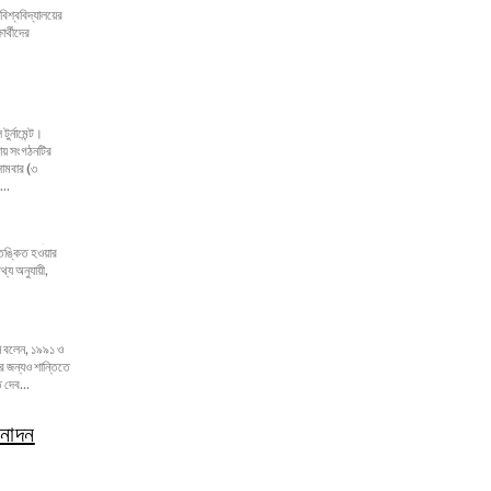
...
 দেব...
নোদন