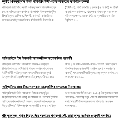
জুলাই গণঅভ্যুত্থান দিবসে শাবিপ্রবি ইউটিএলের সর্বস্তরের জনগণকে শুভেচ্ছা
শাবিপ্রবি প্রতিনিধি: জুলাই গণঅভ্যুত্থান দিবস উপলক্ষ্যে
(ইউটিএল), সাস্ট চ্যাপ্টার। বুধবার ( ৫ আগস্ট) সংগঠনটির
দেশের সর্বস্তরের জনগণসহ শাহজালাল বিজ্ঞান ও প্রযুক্তি
আহ্বায়ক অধ্যাপক ড. আব্দুল্লাহ আল মামুন এবং সদস্য
বিশ্ববিদ্যালয়েরশিক্ষক, শিক্ষার্থী, কর্মকর্তা-কর্মচারীদের
সচিব অধ্যাপক ড. জামাল উদ্দীনের স্বাক্ষরিত এক যৌথ
শুভেচ্ছা ও অভিনন্দন জানিয়েছে ইউনিভার্সিটি টিচার্স লিংক
বিবৃতিতে এ...
শাবিপ্রবিতে তিন দিনব্যাপী আন্তর্জাতিক আলোকচিত্র প্রদর্শনী
শাবিপ্রবি প্রতিনিধি: শাহজালাল বিজ্ঞান ও প্রযুক্তি
যাচ্ছে। আগামী ৬ আগস্ট থেকে ৮ আগস্ট পর্যন্ত প্রথম পর্বে
বিশ্ববিদ্যালয়ের ফটোগ্রাফি বিষয়ক সংগঠন শাহজালাল
বিশ্ববিদ্যালয়ে এ প্রদর্শনী অনুষ্ঠিত হবে। মঙ্গলবার (৪
ইউনিভার্সিটি ফটোগ্রাফারস অ্যাসোসিয়েশনের (সুপা)
আগস্ট) শাহজালাল বিশ্ববিদ্যালয় প্রেসক্লাব কার্যালয়ে এক
উদ্যোগে তিন দিনব্যাপী আলোকচিত্র প্রদর্শনী শুরু হতে
সংবাদ সম্মেলনে এ...
শাবিপ্রবিতে বাংলা বিভাগের প্রথম আন্তর্জাতিক সম্মেলনের নিবন্ধন শুরু
শাবিপ্রবি প্রতিনিধি: শাহজালাল বিজ্ঞান ও প্রযুক্তি
সম্মেলনের (আইসিবিএলএল-২০২৬) নিবন্ধন শুরু হয়েছে।
বিশ্ববিদ্যালয়ে (শাবিপ্রবি) বাংলা বিভাগের "শতবর্ষে মুসলিম
সোমবার (৩ আগস্ট) দুপুর ১টায় সাংবাদিকদের সঙ্গে মতবিনিময়
সাহিত্য সমাজ ও সিলেটে নজরুল: মুক্তচিন্তা ও দ্রোহের
সভায় বিষয়টি নিশ্চিত করেন বাংলা বিভাগের প্রধান ও
উত্তরাধিকার" শীর্ষক প্রথম আন্তর্জাতিক ভাষা ও সাহিত্য
সম্মেলনের...
🔴 দ্রব্যমূল্য-গ্যাস-বিদ্যুৎ নিয়ে সরকারের মাথাব্যথা নেই, তারা ব্যস্ত সংবিধান ও জুলাই সনদ নিয়ে