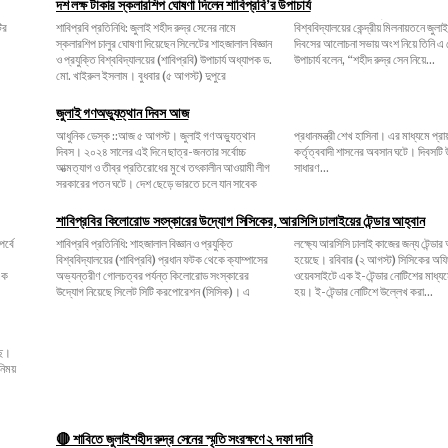
দশ লক্ষ টাকার স্কলারশিপ ঘোষণা দিলেন শাবিপ্রবি’র উপাচার্য
শাবিপ্রবি প্রতিনিধি: জুলাই শহীদ রুদ্র সেনের নামে
বিশ্ববিদ্যালয়ের কেন্দ্রীয় মিলনায়তনে জুলাই গণঅভ্যুত্থান
স্কলারশিপ চালুর ঘোষণা দিয়েছেন সিলেটের শাহজালাল বিজ্ঞান
দিবসের আলোচনা সভায় অংশ নিয়ে তিনি এ ঘোষণা দেন।
ও প্রযুক্তি বিশ্ববিদ্যালয়ের (শাবিপ্রবি) উপাচার্য অধ্যাপক ড.
উপাচার্য বলেন, ‌“শহীদ রুদ্র সেন নিয়ে...
মো. খাইরুল ইসলাম। বুধবার (৫ আগস্ট) দুপুরে
জুলাই গণঅভ্যুত্থান দিবস আজ
আধুনিক ডেস্ক ::আজ ৫ আগস্ট। জুলাই গণঅভ্যুত্থান
প্রধানমন্ত্রী শেখ হাসিনা। এর মাধ্যমে প্রায় ১৬ বছরের
দিবস। ২০২৪ সালের এই দিনে ছাত্র-জনতার সর্বোচ্চ
কর্তৃত্ববাদী শাসনের অবসান ঘটে। দিবসটি উপলক্ষে আজ
আত্মত্যাগ ও তীব্র প্রতিরোধের মুখে তৎকালীন আওয়ামী লীগ
সাধারণ...
সরকারের পতন ঘটে। দেশ ছেড়ে ভারতে চলে যান সাবেক
শাবিপ্রবির কিলোরোড সংস্কারের উদ্যোগ সিসিকের, আরসিসি ঢালাইয়ের টেন্ডার আহ্বান
শাবিপ্রবি প্রতিনিধি: শাহজালাল বিজ্ঞান ও প্রযুক্তি
লক্ষ্যে আরসিসি ঢালাই কাজের জন্য টেন্ডার আহ্বান করা
বিশ্ববিদ্যালয়ের (শাবিপ্রবি) প্রধান ফটক থেকে ক্যাম্পাসের
হয়েছে। রবিবার (২ আগস্ট) সিসিকের অফিসিয়াল
অভ্যন্তরীণ গোলচত্বর পর্যন্ত কিলোরোড সংস্কারের
ওয়েবসাইটে এক ই-টেন্ডার নোটিশের মাধ্যমে বিষয়টি জানানো
উদ্যোগ নিয়েছে সিলেট সিটি করপোরেশন (সিসিক)। এ
হয়। ই-টেন্ডার নোটিশে উল্লেখ করা...
🔴 শাবিতে জুলাইশহীদ রুদ্র সেনের স্মৃতি সংরক্ষণে ২ দফা দাবি