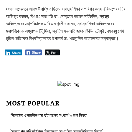
সংবাদ সম্মেলনে আরও উপস্থিত ছিলেন স্বাস্থ্য শিক্ষা ও পরিবার কল্যাণ বিভাগের সচিব
আজিজুর রহমান, বিএমএ সভাপতি ডা. মোস্তফা জালাল মহিউদ্দিন, স্বাস্থ্য
অধিদপ্তরের মহাপরিচালক এ বি এম খুরশীদ আলম, স্বাস্থ্য শিক্ষা অধিদপ্তরের
মহাপরিচালক অধ্যাপক টিটু মিয়া, স্বাচিপ সভাপতি জামাল উদ্দিন চৌধুরী, বঙ্গবন্ধু শেখ
মুজিব মেডিকেল বিশ্ববিদ্যালয়ের উপাচার্য ডা. শারফুদ্দিন আহমেদসহ অন্যান্যরা।
Post
Share
Share
MOST POPULAR
সিলেটের ওসমানীনগরে দুই বাসের সংঘর্ষে ৯ জন নিহত
জৈন্তাপুর সারীঘাট উচ্চ বিদ্যালয়ে মাধ্যমিক স্কুলভিত্তিক বিতর্ক