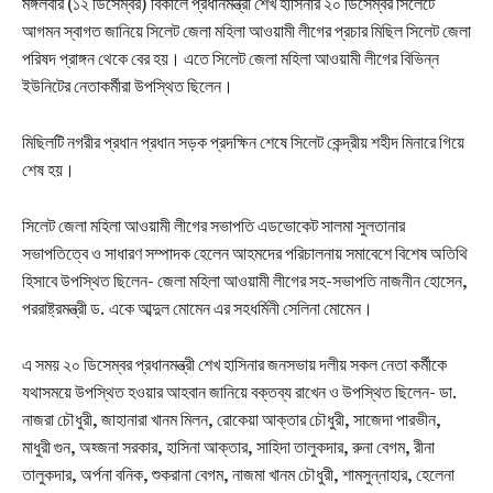
মঙ্গলবার (১২ ডিসেম্বর) বিকালে প্রধানমন্ত্রী শেখ হাসিনার ২০ ডিসেম্বর সিলেটে
আগমন স্বাগত জানিয়ে সিলেট জেলা মহিলা আওয়ামী লীগের প্রচার মিছিল সিলেট জেলা
পরিষদ প্রাঙ্গন থেকে বের হয়। এতে সিলেট জেলা মহিলা আওয়ামী লীগের বিভিন্ন
ইউনিটের নেতাকর্মীরা উপস্থিত ছিলেন।
মিছিলটি নগরীর প্রধান প্রধান সড়ক প্রদক্ষিন শেষে সিলেট কেন্দ্রীয় শহীদ মিনারে গিয়ে
শেষ হয়।
সিলেট জেলা মহিলা আওয়ামী লীগের সভাপতি এডভোকেট সালমা সুলতানার
সভাপতিত্বে ও সাধারণ সম্পাদক হেলেন আহমদের পরিচালনায় সমাবেশে বিশেষ অতিথি
হিসাবে উপস্থিত ছিলেন- জেলা মহিলা আওয়ামী লীগের সহ-সভাপতি নাজনীন হোসেন,
পররাষ্ট্রমন্ত্রী ড. একে আব্দুল মোমেন এর সহধর্মিনী সেলিনা মোমেন।
এ সময় ২০ ডিসেম্বর প্রধানমন্ত্রী শেখ হাসিনার জনসভায় দলীয় সকল নেতা কর্মীকে
যথাসময়ে উপস্থিত হওয়ার আহবান জানিয়ে বক্তব্য রাখেন ও উপস্থিত ছিলেন- ডা.
নাজরা চৌধুরী, জাহানারা খানম মিলন, রোকেয়া আক্তার চৌধুরী, সাজেদা পারভীন,
মাধুরী গুন, অহ্জনা সরকার, হাসিনা আক্তার, সাহিদা তালুকদার, রুনা বেগম, রীনা
তালুকদার, অর্পনা বনিক, শুকরানা বেগম, নাজমা খানম চৌধুরী, শামসুন্নাহার, হেলেনা