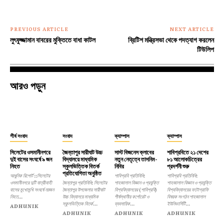
PREVIOUS ARTICLE
NEXT ARTICLE
লুৎফুজ্জামান বাবরের মুক্তিতে বাধা কাটল
ব্রিটিশ মন্ত্রিসভা থেকে পদত্যাগ করলেন
টিউলিপ
আরও পড়ুন
শীর্ষ সংবাদ
সংবাদ
ক্যাম্পাস
ক্যাম্পাস
সিলেটের ওসমানীনগরে
জৈন্তাপুর সারীঘাট উচ্চ
সাস্ট বিজনেস ক্লাবের
শাবিপ্রবিতে ২১ দেশের
দুই বাসের সংঘর্ষে ৯ জন
বিদ্যালয়ে মাধ্যমিক
নতুন নেতৃত্বে তাসনিম-
৮১ আলোকচিত্রের
নিহত
স্কুলভিত্তিক বিতর্ক
নিবির
প্রদর্শনী শুরু
প্রতিযোগিতা অনুষ্ঠিত
আধুনিক রিপোর্ট ::সিলেটের
শাবিপ্রবি প্রতিনিধি:
শাবিপ্রবি প্রতিনিধি:
ওসমানীনগরে দুটি যাত্রীবাহী
জৈন্তাপুর প্রতিনিধি: সিলেটের
শাহজালাল বিজ্ঞান ও প্রযুক্তি
শাহজালাল বিজ্ঞান ও প্রযুক্তি
বাসের মুখোমুখি সংঘর্ষে নয়জন
জৈন্তাপুর উপজেলার সারীঘাট
বিশ্ববিদ্যালয়ের (শাবিপ্রবি)
বিশ্ববিদ্যালয়ের ফটোগ্রাফি
নিহত...
উচ্চ বিদ্যালয়ে মাধ্যমিক
শীর্ষস্থানীয় কর্পোরেট ও
বিষয়ক সংগঠন শাহজালাল
স্কুলভিত্তিক বিতর্ক...
ব্যবসায়িক...
ইউনিভার্সিটি...
ADHUNIK
ADHUNIK
ADHUNIK
ADHUNIK