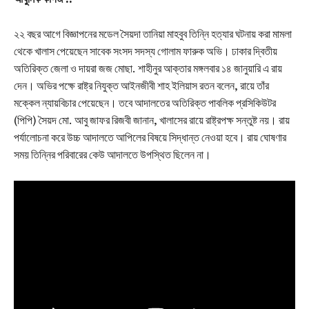
২২ বছর আগে বিজ্ঞাপনের মডেল সৈয়দা তানিয়া মাহবুব তিন্নি হত্যার ঘটনায় করা মামলা
থেকে খালাস পেয়েছেন সাবেক সংসদ সদস্য গোলাম ফারুক অভি। ঢাকার দ্বিতীয়
অতিরিক্ত জেলা ও দায়রা জজ মোছা. শাহীনুর আক্তার মঙ্গলবার ১৪ জানুয়ারি এ রায়
দেন। অভির পক্ষে রাষ্ট্র নিযুক্ত আইনজীবী শাহ ইলিয়াস রতন বলেন, রায়ে তাঁর
মক্কেল ন্যায়বিচার পেয়েছেন। তবে আদালতের অতিরিক্ত পাবলিক প্রসিকিউটর
(পিপি) সৈয়দ মো. আবু জাফর রিজবী জানান, খালাসের রায়ে রাষ্ট্রপক্ষ সন্তুষ্ট নয়। রায়
পর্যালোচনা করে উচ্চ আদালতে আপিলের বিষয়ে সিদ্ধান্ত নেওয়া হবে। রায় ঘোষণার
সময় তিন্নির পরিবারের কেউ আদালতে উপস্থিত ছিলেন না।