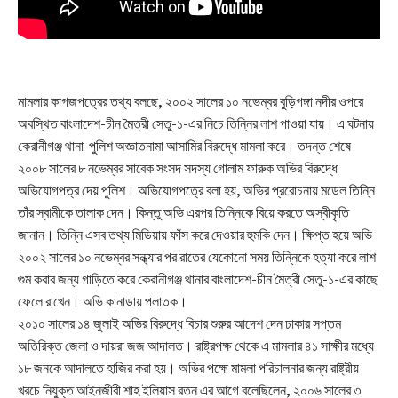
মামলার কাগজপত্রের তথ্য বলছে, ২০০২ সালের ১০ নভেম্বর বুড়িগঙ্গা নদীর ওপরে
অবস্থিত বাংলাদেশ-চীন মৈত্রী সেতু-১-এর নিচে তিন্নির লাশ পাওয়া যায়। এ ঘটনায়
কেরানীগঞ্জ থানা-পুলিশ অজ্ঞাতনামা আসামির বিরুদ্ধে মামলা করে। তদন্ত শেষে
২০০৮ সালের ৮ নভেম্বর সাবেক সংসদ সদস্য গোলাম ফারুক অভির বিরুদ্ধে
অভিযোগপত্র দেয় পুলিশ। অভিযোগপত্রে বলা হয়, অভির প্ররোচনায় মডেল তিন্নি
তাঁর স্বামীকে তালাক দেন। কিন্তু অভি এরপর তিন্নিকে বিয়ে করতে অস্বীকৃতি
জানান। তিন্নি এসব তথ্য মিডিয়ায় ফাঁস করে দেওয়ার হুমকি দেন। ক্ষিপ্ত হয়ে অভি
২০০২ সালের ১০ নভেম্বর সন্ধ্যার পর রাতের যেকোনো সময় তিন্নিকে হত্যা করে লাশ
গুম করার জন্য গাড়িতে করে কেরানীগঞ্জ থানার বাংলাদেশ-চীন মৈত্রী সেতু-১-এর কাছে
ফেলে রাখেন। অভি কানাডায় পলাতক।
২০১০ সালের ১৪ জুলাই অভির বিরুদ্ধে বিচার শুরুর আদেশ দেন ঢাকার সপ্তম
অতিরিক্ত জেলা ও দায়রা জজ আদালত। রাষ্ট্রপক্ষ থেকে এ মামলার ৪১ সাক্ষীর মধ্যে
১৮ জনকে আদালতে হাজির করা হয়। অভির পক্ষে মামলা পরিচালনার জন্য রাষ্ট্রীয়
খরচে নিযুক্ত আইনজীবী শাহ ইলিয়াস রতন এর আগে বলেছিলেন, ২০০৬ সালের ৩