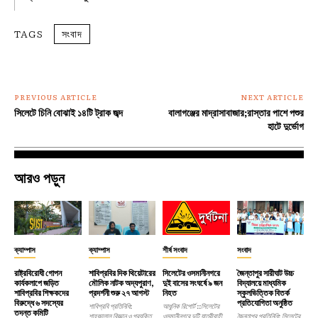
TAGS
সংবাদ
PREVIOUS ARTICLE
NEXT ARTICLE
সিলেটে চিনি বোঝাই ১৪টি ট্রাক জব্দ
বালাগঞ্জের মাদ্রাসাবাজার;রাস্তার পাশে পশুর
হাটে দুর্ভোগ
আরও পড়ুন
ক্যাম্পাস
ক্যাম্পাস
শীর্ষ সংবাদ
সংবাদ
রাষ্ট্রবিরোধী গোপন
শাবিপ্রবির দিক থিয়েটারের
সিলেটের ওসমানীনগরে
জৈন্তাপুর সারীঘাট উচ্চ
কার্যকলাপে জড়িত
মৌলিক নাটক অদ্যপুরাণ,
দুই বাসের সংঘর্ষে ৯ জন
বিদ্যালয়ে মাধ্যমিক
শাবিপ্রবির শিক্ষকদের
প্রদর্শনী শুরু ২৭ আগস্ট
নিহত
স্কুলভিত্তিক বিতর্ক
বিরুদ্ধে ৬ সদস্যের
প্রতিযোগিতা অনুষ্ঠিত
শাবিপ্রবি প্রতিনিধি:
আধুনিক রিপোর্ট ::সিলেটের
তদন্ত কমিটি
শাহজালাল বিজ্ঞান ও প্রযুক্তি
ওসমানীনগরে দুটি যাত্রীবাহী
জৈন্তাপুর প্রতিনিধি: সিলেটের