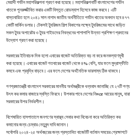
মেয়াদী পর্যটন মহাপরিকল্পনা গ্রহণ করা হয়েছে। মহাপরিকল্পনাটি বাংলাদেশের পর্যটন
খাতকে পুনরুজ্জীবিত করার একটি বিস্তৃত রোডম্যাপ হিসেবে কাজ করবে। এটি
বাস্তবায়িত হলে ২০৪১ সাল নাগাদ জাতীয অর্থনীতিতে পর্যটন খাতের অবদান হবে ৪৭৭
কোটি মার্কিন ডলার। টেকসই ট্যুরিজম শিল্প বিকাশের লক্ষ্যে ট্যুরিজমের সাথে জড়িত
সকল ট্যুর অপারেটর ও ট্যুর গাইডদের নিবন্ধনের পাশাপাশি উন্নত প্রশিক্ষণ প্রদানের
উদ্যোগ গ্রহণ করা হয়েছে।
সরকারের ইতিবাচক দিক হলো এবারের বাজেট অতিরিক্ত বড় না করে জনকল্যাণমূখী
করা হয়েছে। এবারের বাজেট গতবারের বাজেট থেকে ৪% বেশি, যার ফলে মুদ্রাস্ফীতি
কমবে এবং প্রবৃদ্ধি বাড়বে। এর ফলে দেশের অর্থনৈতিক ভারসাম্য ঠিক থাকবে।
গণপ্রজাতন্ত্রী বাংলাদেশ সরকারের মাননীয় অর্থমন্ত্রীকে ধন্যবাদ জানাচ্ছি যে ২৭টি পণ্য
উৎস কর কমায় বাজারে স্বস্তি ফিরবে। উপকার পাবে দেশের নি¤œ আয়ের মানুষ, যারা
সরকারের উপর নির্ভরশীল।
বিশেষায়িত হাসপাতালে জনগণের স্বাস্থ্য সেবার কথা বিবেচনা করে অতিরিক্ত কর
কমানোর জন্য চেম্বার নেতৃবৃন্দ দাবি জানান।
সর্বোপরি ২০২৪-২৫ অর্থবছরের জন্য প্রস্তাবিত বাজেটটি বর্তমান সময়ের প্রেক্ষাপটে