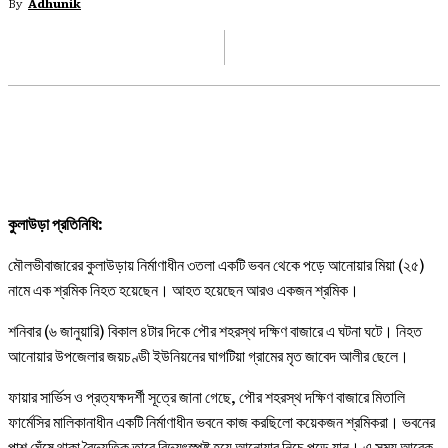
By
Adhunik
FACEBOOK
X
PINTEREST
WHATSAP
কুলাউড়া প্রতিনিধি:
মৌলভীবাজারের কুলাউড়ায় নির্মাণাধীন ৩তলা একটি ভবন থেকে পড়ে আনোয়ার মিয়া (২৫)
নামে এক শ্রমিক নিহত হয়েছেন। আহত হয়েছেন আরও একজন শ্রমিক।
শনিবার (৬ জানুয়ারি) বিকাল ৪টার দিকে পৌর শহরস্থ দক্ষিণ বাজারে এ ঘটনা ঘটে। নিহত
আনোয়ার উপজেলার জয়চণ্ডী ইউনিয়নের ঘাগটিয়া গ্রামের মৃত জাবেদ আলীর ছেলে।
ফায়ার সার্ভিস ও প্রত্যক্ষদর্শী সূত্রে জানা গেছে, পৌর শহরস্থ দক্ষিণ বাজারে মিতালি
ফার্মেসির মালিকানাধীন একটি নির্মাণাধীন ভবনে কাজ করছিলো কয়েকজন শ্রমিকরা। ভবনের
পাশ ঘেঁষে থাকা বৈদ্যুতিক তারে বিদ্যুৎস্পৃষ্ট হয়ে আনোয়ার নিচে পড়ে যান। এ সময় আরেক