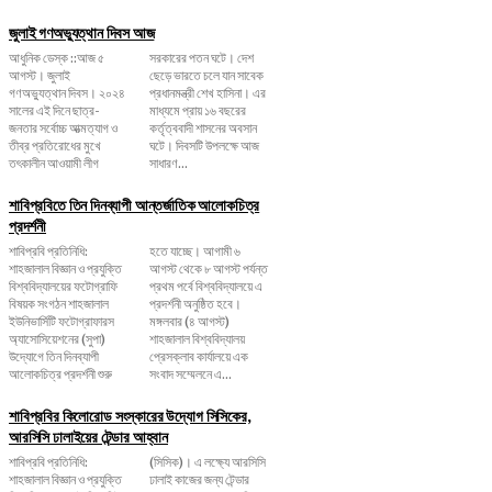
জুলাই গণঅভ্যুত্থান দিবস আজ
আধুনিক ডেস্ক ::আজ ৫
সরকারের পতন ঘটে। দেশ
আগস্ট। জুলাই
ছেড়ে ভারতে চলে যান সাবেক
গণঅভ্যুত্থান দিবস। ২০২৪
প্রধানমন্ত্রী শেখ হাসিনা। এর
সালের এই দিনে ছাত্র-
মাধ্যমে প্রায় ১৬ বছরের
জনতার সর্বোচ্চ আত্মত্যাগ ও
কর্তৃত্ববাদী শাসনের অবসান
তীব্র প্রতিরোধের মুখে
ঘটে। দিবসটি উপলক্ষে আজ
তৎকালীন আওয়ামী লীগ
সাধারণ...
শাবিপ্রবিতে তিন দিনব্যাপী আন্তর্জাতিক আলোকচিত্র
প্রদর্শনী
শাবিপ্রবি প্রতিনিধি:
হতে যাচ্ছে। আগামী ৬
শাহজালাল বিজ্ঞান ও প্রযুক্তি
আগস্ট থেকে ৮ আগস্ট পর্যন্ত
বিশ্ববিদ্যালয়ের ফটোগ্রাফি
প্রথম পর্বে বিশ্ববিদ্যালয়ে এ
বিষয়ক সংগঠন শাহজালাল
প্রদর্শনী অনুষ্ঠিত হবে।
ইউনিভার্সিটি ফটোগ্রাফারস
মঙ্গলবার (৪ আগস্ট)
অ্যাসোসিয়েশনের (সুপা)
শাহজালাল বিশ্ববিদ্যালয়
উদ্যোগে তিন দিনব্যাপী
প্রেসক্লাব কার্যালয়ে এক
আলোকচিত্র প্রদর্শনী শুরু
সংবাদ সম্মেলনে এ...
শাবিপ্রবির কিলোরোড সংস্কারের উদ্যোগ সিসিকের,
আরসিসি ঢালাইয়ের টেন্ডার আহ্বান
শাবিপ্রবি প্রতিনিধি:
(সিসিক)। এ লক্ষ্যে আরসিসি
শাহজালাল বিজ্ঞান ও প্রযুক্তি
ঢালাই কাজের জন্য টেন্ডার