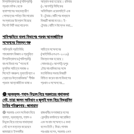
বিশ্ববিদ্যালয়ের (শাবিপ্রবি)
আহ্বান করা হয়েছে। রবিবার
প্রধান ফটক থেকে
(২ আগস্ট) সিসিকের
ক্যাম্পাসের অভ্যন্তরীণ
অফিসিয়াল ওয়েবসাইটে এক
গোলচত্বর পর্যন্ত কিলোরোড
ই-টেন্ডার নোটিশের মাধ্যমে
সংস্কারের উদ্যোগ নিয়েছে
বিষয়টি জানানো হয়। ই-
সিলেট সিটি করপোরেশন
টেন্ডার নোটিশে উল্লেখ করা...
শাবিপ্রবিতে বাংলা বিভাগের প্রথম আন্তর্জাতিক
সম্মেলনের নিবন্ধন শুরু
শাবিপ্রবি প্রতিনিধি:
সাহিত্য সম্মেলনের
শাহজালাল বিজ্ঞান ও প্রযুক্তি
(আইসিবিএলএল-২০২৬)
বিশ্ববিদ্যালয়ে (শাবিপ্রবি)
নিবন্ধন শুরু হয়েছে।
বাংলা বিভাগের "শতবর্ষে
সোমবার (৩ আগস্ট) দুপুর
মুসলিম সাহিত্য সমাজ ও
১টায় সাংবাদিকদের সঙ্গে
সিলেটে নজরুল: মুক্তচিন্তা ও
মতবিনিময় সভায় বিষয়টি
দ্রোহের উত্তরাধিকার" শীর্ষক
নিশ্চিত করেন বাংলা বিভাগের
প্রথম আন্তর্জাতিক ভাষা ও
প্রধান ও সম্মেলনের...
🔴 দ্রব্যমূল্য-গ্যাস-বিদ্যুৎ নিয়ে সরকারের মাথাব্যথা
নেই, তারা ব্যস্ত সংবিধান ও জুলাই সনদ নিয়ে বিভ্রান্তি
তৈরির পরিকল্পনায় : জামায়াত
🔴 সরকার এখন সংবিধান নিয়ে
রাজধানীর মগবাজারে দলের
ব্যস্ত, দ্রব্যমূল্য, গ্যাস ও
কেন্দ্রীয় কার্যালয়ে আয়োজিত
বিদ্যুৎ নিয়ে তাদের মাথাব্যথা
এক সংবাদ সম্মেলনে এ কথা
নেই বলে মন্তব্য করেছেন
বলেন তিনি। মিয়া গোলাম
জামায়াতে ইসলামীর
পরওয়ার বলেন, সরকার এখন