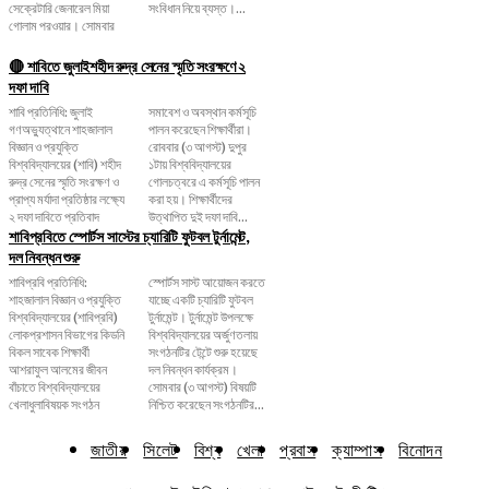
সেক্রেটারি জেনারেল মিয়া
সংবিধান নিয়ে ব্যস্ত।...
গোলাম পরওয়ার। সোমবার
🔴 শাবিতে জুলাইশহীদ রুদ্র সেনের স্মৃতি সংরক্ষণে ২
দফা দাবি
শাবি প্রতিনিধি: জুলাই
সমাবেশ ও অবস্থান কর্মসূচি
গণঅভ্যুত্থানে শাহজালাল
পালন করেছেন শিক্ষার্থীরা।
বিজ্ঞান ও প্রযুক্তি
রোববার (৩ আগস্ট) দুপুর
বিশ্ববিদ্যালয়ের (শাবি) শহীদ
১টায় বিশ্ববিদ্যালয়ের
রুদ্র সেনের স্মৃতি সংরক্ষণ ও
গোলচত্বরে এ কর্মসূচি পালন
প্রাপ্য মর্যাদা প্রতিষ্ঠার লক্ষ্যে
করা হয়। শিক্ষার্থীদের
২ দফা দাবিতে প্রতিবাদ
উত্থাপিত দুই দফা দাবি...
শাবিপ্রবিতে স্পোর্টস সাস্টের চ্যারিটি ফুটবল টুর্নামেন্ট,
দল নিবন্ধন শুরু
শাবিপ্রবি প্রতিনিধি:
স্পোর্টস সাস্ট আয়োজন করতে
শাহজালাল বিজ্ঞান ও প্রযুক্তি
যাচ্ছে একটি চ্যারিটি ফুটবল
বিশ্ববিদ্যালয়ের (শাবিপ্রবি)
টুর্নামেন্ট। টুর্নামেন্ট উপলক্ষে
লোকপ্রশাসন বিভাগের কিডনি
বিশ্ববিদ্যালয়ের অর্জুণতলায়
বিকল সাবেক শিক্ষার্থী
সংগঠনটির টেন্টে শুরু হয়েছে
আশরাফুল আলমের জীবন
দল নিবন্ধন কার্যক্রম।
বাঁচাতে বিশ্ববিদ্যালয়ের
সোমবার (৩ আগস্ট) বিষয়টি
খেলাধুলাবিষয়ক সংগঠন
নিশ্চিত করেছেন সংগঠনটির...
জাতীয়
সিলেট
বিশ্ব
খেলা
প্রবাস
ক্যাম্পাস
বিনোদন