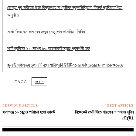
জৈন্তাপুর সারীঘাট উচ্চ বিদ্যালয়ে মাধ্যমিক স্কুলভিত্তিক বিতর্ক প্রতিযোগিতা
অনুষ্ঠিত
সাস্ট বিজনেস ক্লাবের নতুন নেতৃত্বে তাসনিম- নিবির
শাবিপ্রবিতে ২১ দেশের ৮১ আলোকচিত্রের প্রদর্শনী শুরু
জুলাই গণঅভ্যুত্থান দিবসে শাবিপ্রবি ইউটিএলের সর্বস্তরের জনগণকে শুভেচ্ছা
TAGS
সংবাদ
PREVIOUS ARTICLE
NEXT ARTICLE
বালাগঞ্জে ১০ কেন্দ্রে পাঠানো হলো ব্যালট
নিজেকেই ভোট দিতে পারলেন না শমসের মুবিন
চৌধুরী।