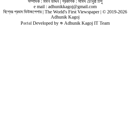
সম্পাদক : মঈন উদ্দিন | প্রকাশক : সাঈদ চৌধুরী টিপু
e mail : adhunikkagoj@gmail.com
বিশ্বের প্রথম ভিউজপেপার | The World's First Viewspaper | © 2019-2026
Adhunik Kagoj
P𝔬𝔯𝔱𝔞𝔩 Developed by 𖦹 Adhunik Kagoj IT Team