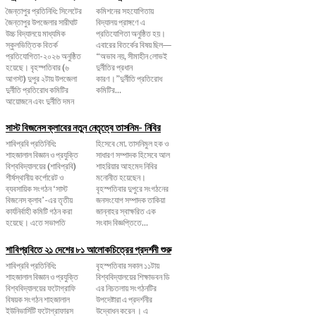
জৈন্তাপুর প্রতিনিধি: সিলেটের
কমিশনের সহযোগিতায়
জৈন্তাপুর উপজেলার সারীঘাট
বিদ্যালয় প্রাঙ্গণে এ
উচ্চ বিদ্যালয়ে মাধ্যমিক
প্রতিযোগিতা অনুষ্ঠিত হয়।
স্কুলভিত্তিক বিতর্ক
এবারের বিতর্কের বিষয় ছিল—
প্রতিযোগিতা-২০২৬ অনুষ্ঠিত
“অভাব নয়, সীমাহীন লোভই
হয়েছে। বৃহস্পতিবার (৬
দুর্নীতির প্রধান
আগস্ট) দুপুর ২টায় উপজেলা
কারণ।”দুর্নীতি প্রতিরোধ
দুর্নীতি প্রতিরোধ কমিটির
কমিটির...
আয়োজনে এবং দুর্নীতি দমন
সাস্ট বিজনেস ক্লাবের নতুন নেতৃত্বে তাসনিম- নিবির
শাবিপ্রবি প্রতিনিধি:
হিসেবে মো. তাসনিমুল হক ও
শাহজালাল বিজ্ঞান ও প্রযুক্তি
সাধারণ সম্পাদক হিসেবে আল
বিশ্ববিদ্যালয়ের (শাবিপ্রবি)
শাহরিয়ার আহমেদ নিবির
শীর্ষস্থানীয় কর্পোরেট ও
মনোনীত হয়েছেন।
ব্যবসায়িক সংগঠন ‘সাস্ট
বৃহস্পতিবার দুপুরে সংগঠনের
বিজনেস ক্লাব’-এর তৃতীয়
জনসংযোগ সম্পাদক তাকিয়া
কার্যনির্বাহী কমিটি গঠন করা
জান্নাহর স্বাক্ষরিত এক
হয়েছে। এতে সভাপতি
সংবাদ বিজ্ঞপ্তিতে...
শাবিপ্রবিতে ২১ দেশের ৮১ আলোকচিত্রের প্রদর্শনী শুরু
শাবিপ্রবি প্রতিনিধি:
বৃহস্পতিবার সকাল ১১টায়
শাহজালাল বিজ্ঞান ও প্রযুক্তি
বিশ্ববিদ্যালয়ের শিক্ষাভবন ডি
বিশ্ববিদ্যালয়ের ফটোগ্রাফি
এর নিচতলায় সংগঠনটির
বিষয়ক সংগঠন শাহজালাল
উপদেষ্টারা এ প্রদর্শনীর
ইউনিভার্সিটি ফটোগ্রাফারস
উদ্বোধন করেন । এ